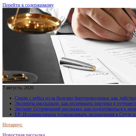
Перейти к содержимому
7 августа, 2026
Сняли с рейса из-за болезни бортпроводника: как действо
Эксперты рассказали, как оплачивать покупки в путешес
Эксперт Островерхий рассказал, как подготовиться к но
EP: Испания начала устанавливать заграждения в Сеуте и
Нотариус
Новостная рассылка