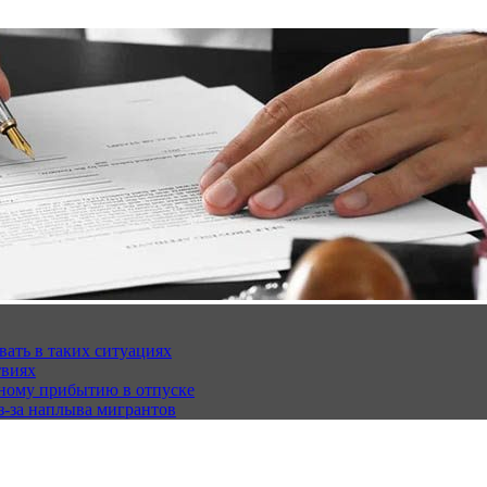
вать в таких ситуациях
твиях
чному прибытию в отпуске
з-за наплыва мигрантов