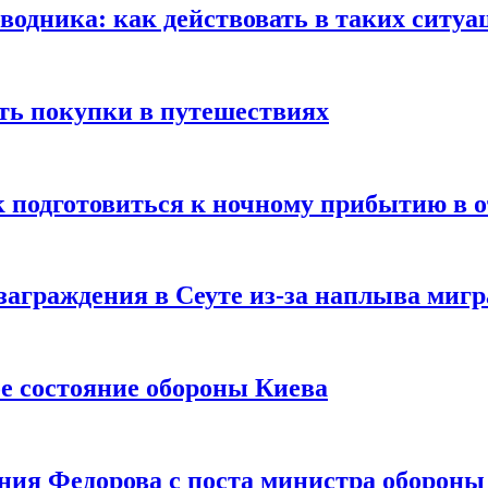
оводника: как действовать в таких ситуа
ть покупки в путешествиях
к подготовиться к ночному прибытию в о
заграждения в Сеуте из-за наплыва миг
е состояние обороны Киева
ния Федорова с поста министра оборон