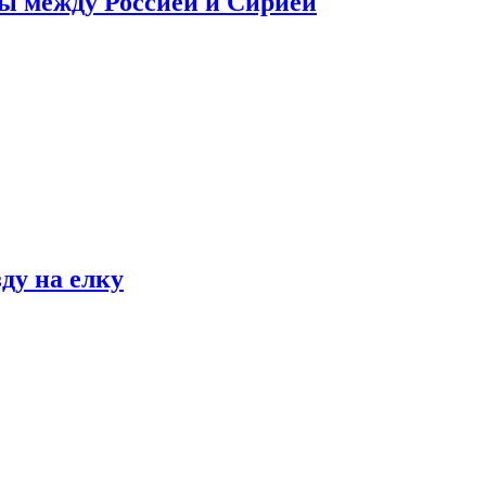
сы между Россией и Сирией
ду на елку