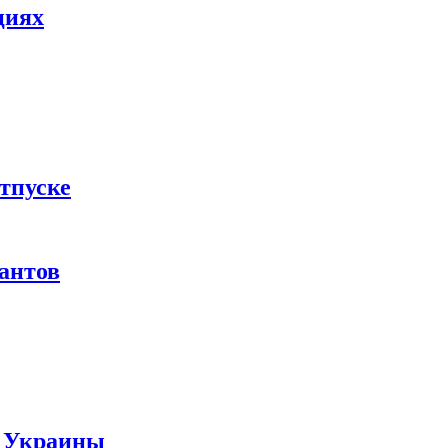
циях
тпуске
рантов
ы Украины