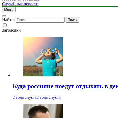
Случайные новости
Меню
Найти:
Заголовки
Куда россияне поедут отдыхать в де
2 года спустя
2 года спустя