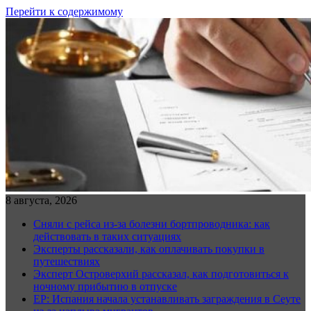
Перейти к содержимому
8 августа, 2026
Сняли с рейса из-за болезни бортпроводника: как
действовать в таких ситуациях
Эксперты рассказали, как оплачивать покупки в
путешествиях
Эксперт Островерхий рассказал, как подготовиться к
ночному прибытию в отпуске
EP: Испания начала устанавливать заграждения в Сеуте