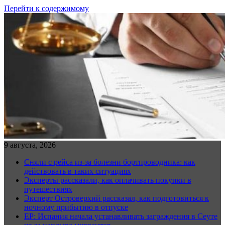
Перейти к содержимому
9 августа, 2026
Сняли с рейса из-за болезни бортпроводника: как
действовать в таких ситуациях
Эксперты рассказали, как оплачивать покупки в
путешествиях
Эксперт Островерхий рассказал, как подготовиться к
ночному прибытию в отпуске
EP: Испания начала устанавливать заграждения в Сеуте