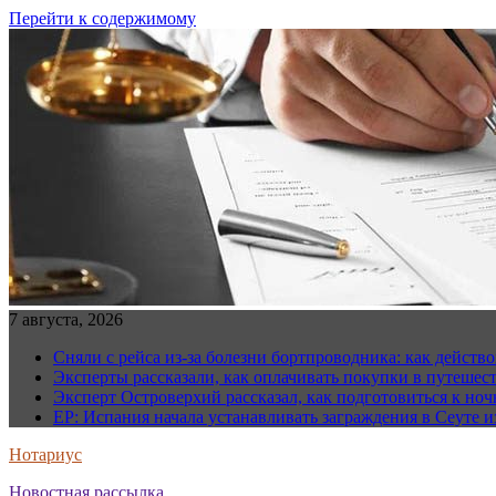
Перейти к содержимому
7 августа, 2026
Сняли с рейса из-за болезни бортпроводника: как действо
Эксперты рассказали, как оплачивать покупки в путешес
Эксперт Островерхий рассказал, как подготовиться к но
EP: Испания начала устанавливать заграждения в Сеуте и
Нотариус
Новостная рассылка