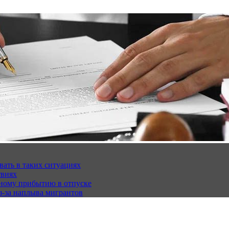
вать в таких ситуациях
твиях
чному прибытию в отпуске
з-за наплыва мигрантов