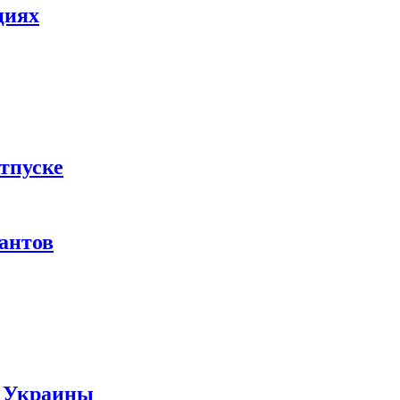
циях
тпуске
рантов
ы Украины