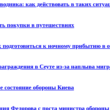
оводника: как действовать в таких ситуа
ть покупки в путешествиях
к подготовиться к ночному прибытию в о
заграждения в Сеуте из-за наплыва миг
е состояние обороны Киева
ния Федорова с поста министра оборон