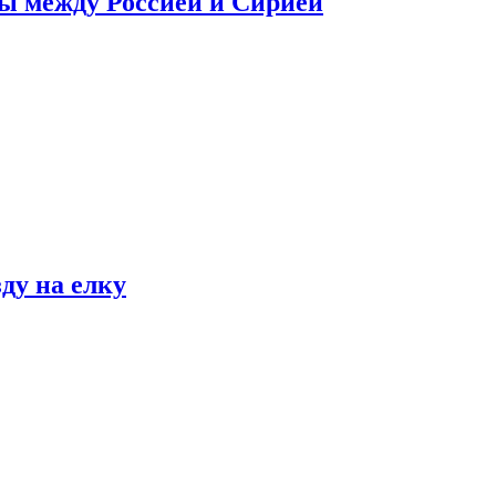
сы между Россией и Сирией
ду на елку