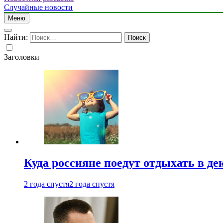
Случайные новости
Меню
Найти:
Заголовки
Куда россияне поедут отдыхать в де
2 года спустя
2 года спустя