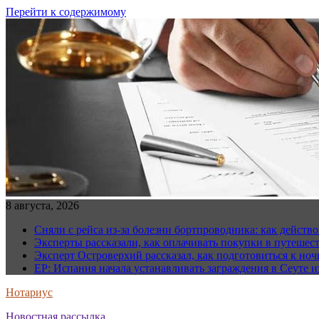
Перейти к содержимому
8 августа, 2026
Сняли с рейса из-за болезни бортпроводника: как действо
Эксперты рассказали, как оплачивать покупки в путешес
Эксперт Островерхий рассказал, как подготовиться к но
EP: Испания начала устанавливать заграждения в Сеуте и
Нотариус
Новостная рассылка