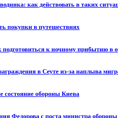
оводника: как действовать в таких ситуа
ть покупки в путешествиях
к подготовиться к ночному прибытию в о
заграждения в Сеуте из-за наплыва миг
е состояние обороны Киева
ния Федорова с поста министра оборон