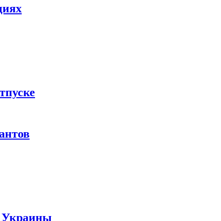
циях
тпуске
рантов
ы Украины