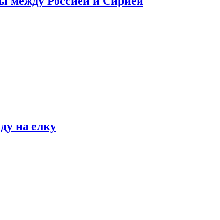
сы между Россией и Сирией
ду на елку