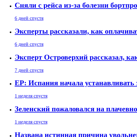
Сняли с рейса из-за болезни бортпр
6 дней спустя
Эксперты рассказали, как оплачива
6 дней спустя
Эксперт Островерхий рассказал, ка
7 дней спустя
EP: Испания начала устанавливать 
1 неделя спустя
Зеленский пожаловался на плачевно
1 неделя спустя
Названа истинная причина увольне