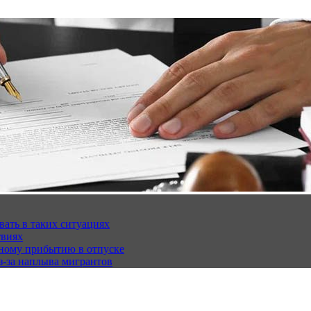
вать в таких ситуациях
твиях
чному прибытию в отпуске
з-за наплыва мигрантов