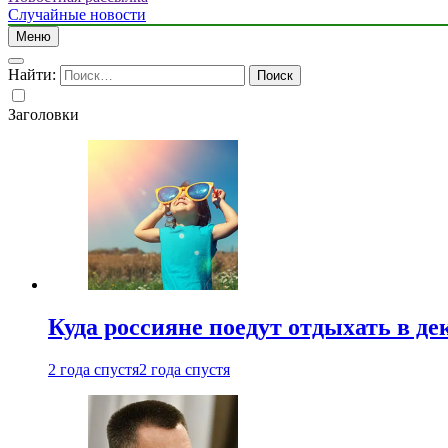
Случайные новости
Меню
Найти:
Заголовки
Куда россияне поедут отдыхать в де
2 года спустя
2 года спустя