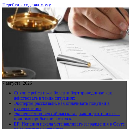
Перейти к содержимому
7 августа, 2026
Сняли с рейса из-за болезни бортпроводника: как
действовать в таких ситуациях
Эксперты рассказали, как оплачивать покупки в
путешествиях
Эксперт Островерхий рассказал, как подготовиться к
ночному прибытию в отпуске
EP: Испания начала устанавливать заграждения в Сеуте