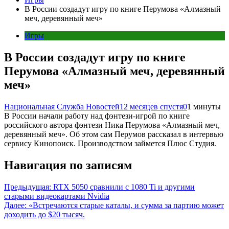
В России создадут игру по книге Перумова «Алмазный
меч, деревянный меч»
Игры
В России создадут игру по книге
Перумова «Алмазный меч, деревянный
меч»
Национальная Служба Новостей
12 месяцев спустя
0
1 минуты
В России начали работу над фэнтези-игрой по книге
российского автора фэнтези Ника Перумова «Алмазный меч,
деревянный меч». Об этом сам Перумов рассказал в интервью
сервису Кинопоиск. Производством займется Плюс Студия.
Навигация по записям
Предыдущая:
RTX 5050 сравнили с 1080 Ti и другими
старыми видеокартами Nvidia
Далее:
«Встречаются старые каталы, и сумма за партию может
доходить до $20 тысяч.