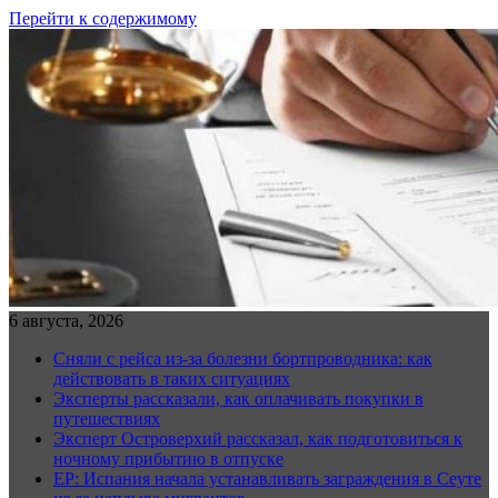
Перейти к содержимому
6 августа, 2026
Сняли с рейса из-за болезни бортпроводника: как
действовать в таких ситуациях
Эксперты рассказали, как оплачивать покупки в
путешествиях
Эксперт Островерхий рассказал, как подготовиться к
ночному прибытию в отпуске
EP: Испания начала устанавливать заграждения в Сеуте