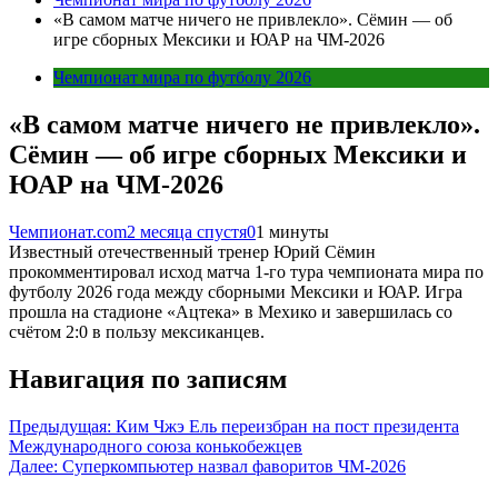
«В самом матче ничего не привлекло». Сёмин — об
игре сборных Мексики и ЮАР на ЧМ-2026
Чемпионат мира по футболу 2026
«В самом матче ничего не привлекло».
Сёмин — об игре сборных Мексики и
ЮАР на ЧМ-2026
Чемпионат.com
2 месяца спустя
0
1 минуты
Известный отечественный тренер Юрий Сёмин
прокомментировал исход матча 1-го тура чемпионата мира по
футболу 2026 года между сборными Мексики и ЮАР. Игра
прошла на стадионе «Ацтека» в Мехико и завершилась со
счётом 2:0 в пользу мексиканцев.
Навигация по записям
Предыдущая:
Ким Чжэ Ель переизбран на пост президента
Международного союза конькобежцев
Далее:
Суперкомпьютер назвал фаворитов ЧМ-2026