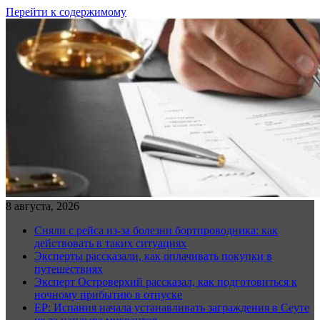
Перейти к содержимому
8 августа, 2026
Сняли с рейса из-за болезни бортпроводника: как
действовать в таких ситуациях
Эксперты рассказали, как оплачивать покупки в
путешествиях
Эксперт Островерхий рассказал, как подготовиться к
ночному прибытию в отпуске
EP: Испания начала устанавливать заграждения в Сеуте