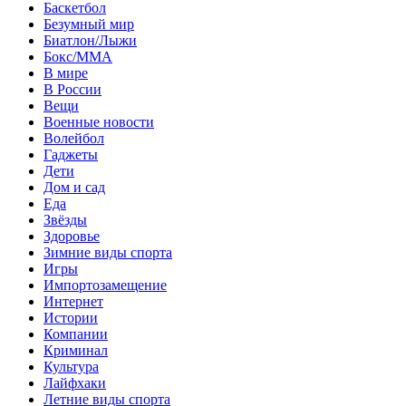
Баскетбол
Безумный мир
Биатлон/Лыжи
Бокс/MMA
В мире
В России
Вещи
Военные новости
Волейбол
Гаджеты
Дети
Дом и сад
Еда
Звёзды
Здоровье
Зимние виды спорта
Игры
Импортозамещение
Интернет
Истории
Компании
Криминал
Культура
Лайфхаки
Летние виды спорта