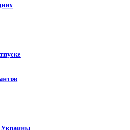
циях
тпуске
рантов
ы Украины