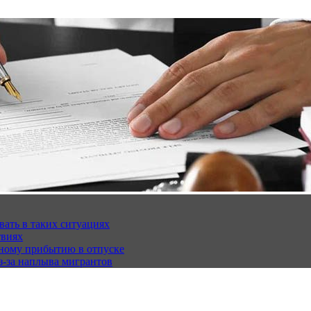
вать в таких ситуациях
твиях
чному прибытию в отпуске
з-за наплыва мигрантов