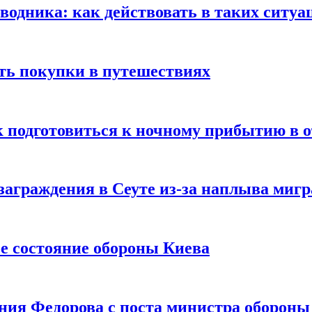
оводника: как действовать в таких ситуа
ть покупки в путешествиях
к подготовиться к ночному прибытию в о
заграждения в Сеуте из-за наплыва миг
е состояние обороны Киева
ния Федорова с поста министра оборон