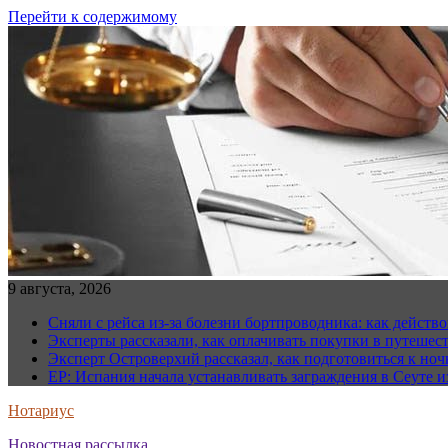
Перейти к содержимому
9 августа, 2026
Сняли с рейса из-за болезни бортпроводника: как действо
Эксперты рассказали, как оплачивать покупки в путешес
Эксперт Островерхий рассказал, как подготовиться к но
EP: Испания начала устанавливать заграждения в Сеуте и
Нотариус
Новостная рассылка