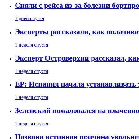
Сняли с рейса из-за болезни бортпр
7 дней спустя
Эксперты рассказали, как оплачива
1 неделя спустя
Эксперт Островерхий рассказал, ка
1 неделя спустя
EP: Испания начала устанавливать 
1 неделя спустя
Зеленский пожаловался на плачевно
1 неделя спустя
Названа истинная причина увольне