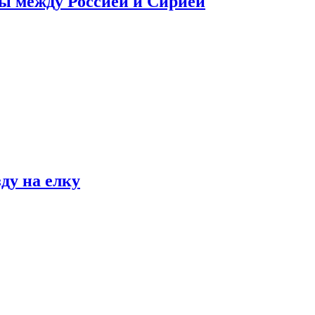
сы между Россией и Сирией
ду на елку