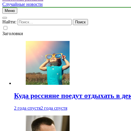
Случайные новости
Меню
Найти:
Заголовки
Куда россияне поедут отдыхать в де
2 года спустя
2 года спустя