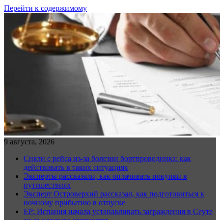
Перейти к содержимому
9 августа, 2026
Сняли с рейса из-за болезни бортпроводника: как
действовать в таких ситуациях
Эксперты рассказали, как оплачивать покупки в
путешествиях
Эксперт Островерхий рассказал, как подготовиться к
ночному прибытию в отпуске
EP: Испания начала устанавливать заграждения в Сеуте