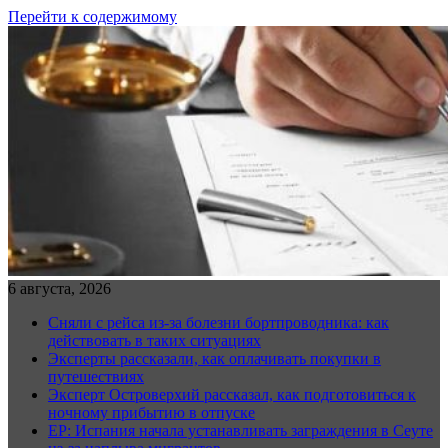
Перейти к содержимому
6 августа, 2026
Сняли с рейса из-за болезни бортпроводника: как
действовать в таких ситуациях
Эксперты рассказали, как оплачивать покупки в
путешествиях
Эксперт Островерхий рассказал, как подготовиться к
ночному прибытию в отпуске
EP: Испания начала устанавливать заграждения в Сеуте