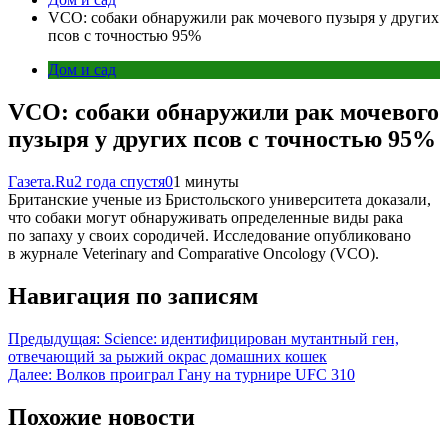
VCO: собаки обнаружили рак мочевого пузыря у других
псов с точностью 95%
Дом и сад
VCO: собаки обнаружили рак мочевого
пузыря у других псов с точностью 95%
Газета.Ru
2 года спустя
0
1 минуты
Британские ученые из Бристольского университета доказали,
что собаки могут обнаруживать определенные виды рака
по запаху у своих сородичей. Исследование опубликовано
в журнале Veterinary and Comparative Oncology (VCO).
Навигация по записям
Предыдущая:
Science: идентифицирован мутантный ген,
отвечающий за рыжий окрас домашних кошек
Далее:
Волков проиграл Гану на турнире UFC 310
Похожие новости