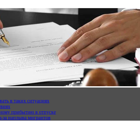
вать в таких ситуациях
твиях
чному прибытию в отпуске
з-за наплыва мигрантов