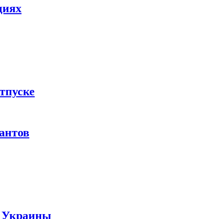
циях
тпуске
рантов
ы Украины