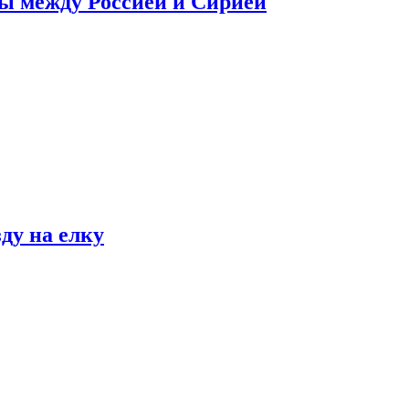
сы между Россией и Сирией
ду на елку