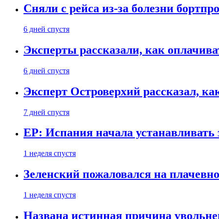
Сняли с рейса из-за болезни бортпр
6 дней спустя
Эксперты рассказали, как оплачива
6 дней спустя
Эксперт Островерхий рассказал, ка
7 дней спустя
EP: Испания начала устанавливать 
1 неделя спустя
Зеленский пожаловался на плачевно
1 неделя спустя
Названа истинная причина увольне