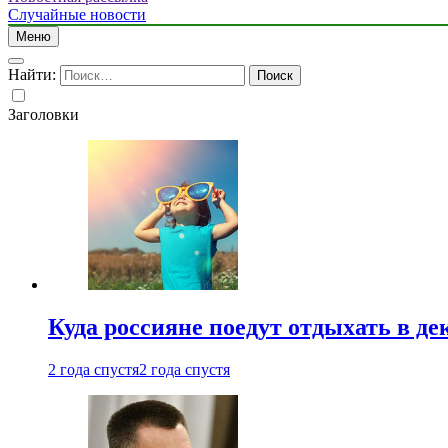
Случайные новости
Меню
Найти:
Заголовки
Куда россияне поедут отдыхать в де
2 года спустя
2 года спустя