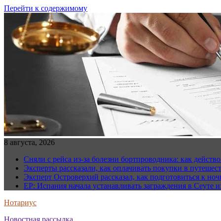
Перейти к содержимому
8 августа, 2026
Сняли с рейса из-за болезни бортпроводника: как действо
Эксперты рассказали, как оплачивать покупки в путешес
Эксперт Островерхий рассказал, как подготовиться к но
EP: Испания начала устанавливать заграждения в Сеуте и
Нотариус
Новостная рассылка