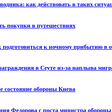
оводника: как действовать в таких ситуа
ть покупки в путешествиях
к подготовиться к ночному прибытию в о
заграждения в Сеуте из-за наплыва миг
е состояние обороны Киева
ния Федорова с поста министра оборон