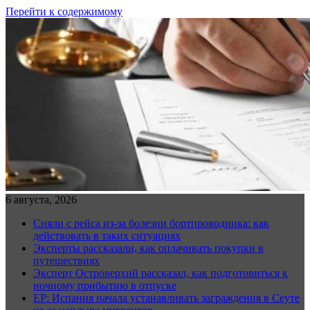
Перейти к содержимому
6 августа, 2026
Сняли с рейса из-за болезни бортпроводника: как
действовать в таких ситуациях
Эксперты рассказали, как оплачивать покупки в
путешествиях
Эксперт Островерхий рассказал, как подготовиться к
ночному прибытию в отпуске
EP: Испания начала устанавливать заграждения в Сеуте