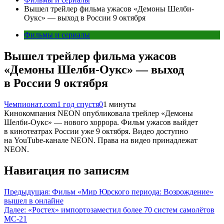
Вышел трейлер фильма ужасов «Демоны Шелби-
Оукс» — выход в России 9 октября
Фильмы и сериалы
Вышел трейлер фильма ужасов
«Демоны Шелби-Оукс» — выход
в России 9 октября
Чемпионат.com
1 год спустя
0
1 минуты
Кинокомпания NEON опубликовала трейлер «Демоны
Шелби-Оукс» — нового хоррора. Фильм ужасов выйдет
в кинотеатрах России уже 9 октября. Видео доступно
на YouTube-канале NEON. Права на видео принадлежат
NEON.
Навигация по записям
Предыдущая:
Фильм «Мир Юрского периода: Возрождение»
вышел в онлайне
Далее:
«Ростех» импортозаместил более 70 систем самолётов
МС-21