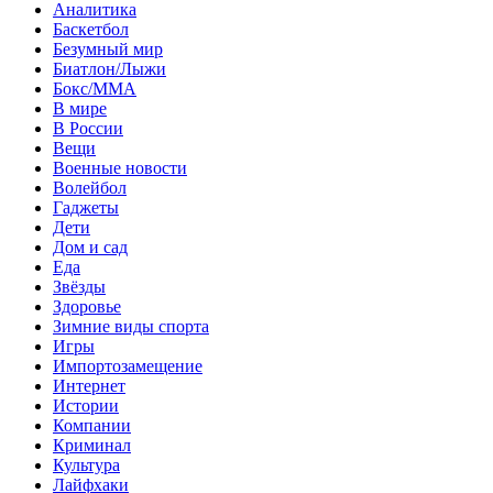
Аналитика
Баскетбол
Безумный мир
Биатлон/Лыжи
Бокс/MMA
В мире
В России
Вещи
Военные новости
Волейбол
Гаджеты
Дети
Дом и сад
Еда
Звёзды
Здоровье
Зимние виды спорта
Игры
Импортозамещение
Интернет
Истории
Компании
Криминал
Культура
Лайфхаки