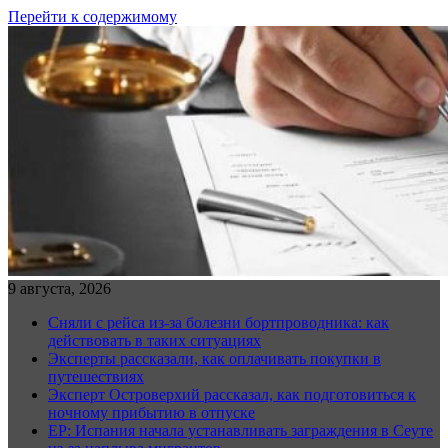
Перейти к содержимому
9 августа, 2026
Сняли с рейса из-за болезни бортпроводника: как
действовать в таких ситуациях
Эксперты рассказали, как оплачивать покупки в
путешествиях
Эксперт Островерхий рассказал, как подготовиться к
ночному прибытию в отпуске
EP: Испания начала устанавливать заграждения в Сеуте