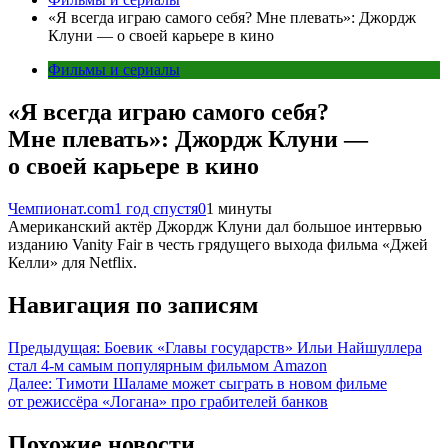
«Я всегда играю самого себя? Мне плевать»: Джордж
Клуни — о своей карьере в кино
Фильмы и сериалы
«Я всегда играю самого себя?
Мне плевать»: Джордж Клуни —
о своей карьере в кино
Чемпионат.com
1 год спустя
0
1 минуты
Американский актёр Джордж Клуни дал большое интервью
изданию Vanity Fair в честь грядущего выхода фильма «Джей
Келли» для Netflix.
Навигация по записям
Предыдущая:
Боевик «Главы государств» Ильи Найшуллера
стал 4-м самым популярным фильмом Amazon
Далее:
Тимоти Шаламе может сыграть в новом фильме
от режиссёра «Логана» про грабителей банков
Похожие новости