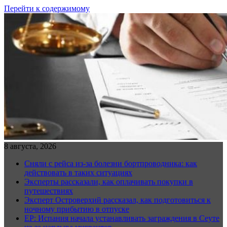
Перейти к содержимому
8 августа, 2026
Сняли с рейса из-за болезни бортпроводника: как
действовать в таких ситуациях
Эксперты рассказали, как оплачивать покупки в
путешествиях
Эксперт Островерхий рассказал, как подготовиться к
ночному прибытию в отпуске
EP: Испания начала устанавливать заграждения в Сеуте