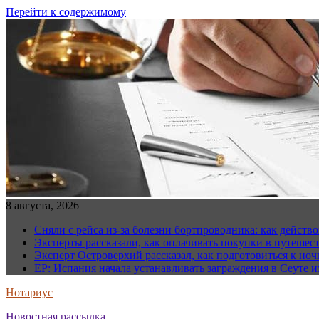
Перейти к содержимому
8 августа, 2026
Сняли с рейса из-за болезни бортпроводника: как действо
Эксперты рассказали, как оплачивать покупки в путешес
Эксперт Островерхий рассказал, как подготовиться к но
EP: Испания начала устанавливать заграждения в Сеуте и
Нотариус
Новостная рассылка