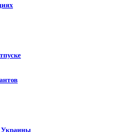
циях
тпуске
рантов
ы Украины