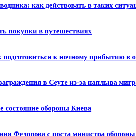
оводника: как действовать в таких ситуа
ть покупки в путешествиях
к подготовиться к ночному прибытию в о
заграждения в Сеуте из-за наплыва миг
е состояние обороны Киева
ния Федорова с поста министра оборон