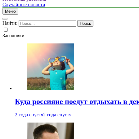
Случайные новости
Меню
Найти:
Заголовки
Куда россияне поедут отдыхать в де
2 года спустя
2 года спустя