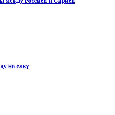
сы между Россией и Сирией
ду на елку