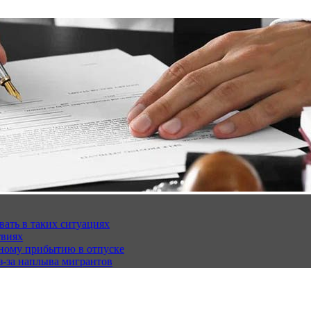
вать в таких ситуациях
твиях
чному прибытию в отпуске
з-за наплыва мигрантов