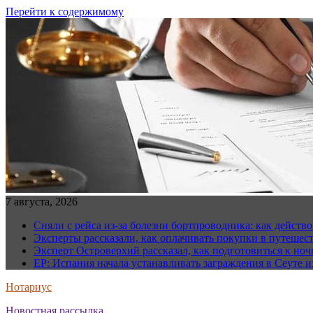
Перейти к содержимому
7 августа, 2026
Сняли с рейса из-за болезни бортпроводника: как действо
Эксперты рассказали, как оплачивать покупки в путешес
Эксперт Островерхий рассказал, как подготовиться к но
EP: Испания начала устанавливать заграждения в Сеуте и
Нотариус
Новостная рассылка