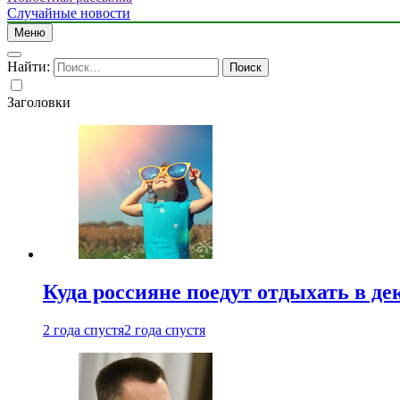
Случайные новости
Меню
Найти:
Заголовки
Куда россияне поедут отдыхать в де
2 года спустя
2 года спустя