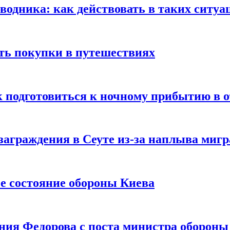
оводника: как действовать в таких ситуа
ть покупки в путешествиях
к подготовиться к ночному прибытию в о
заграждения в Сеуте из-за наплыва миг
е состояние обороны Киева
ния Федорова с поста министра оборон