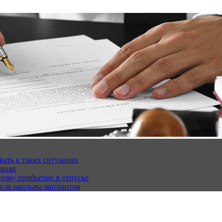
вать в таких ситуациях
твиях
чному прибытию в отпуске
з-за наплыва мигрантов