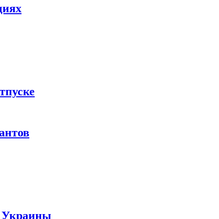
циях
тпуске
рантов
ы Украины