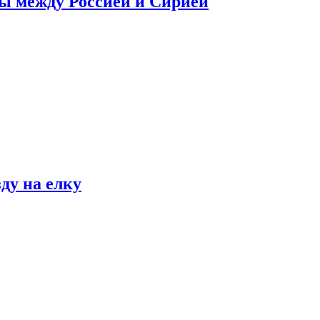
сы между Россией и Сирией
ду на елку