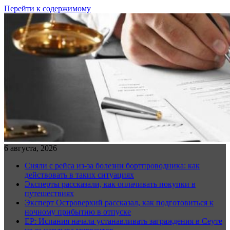
Перейти к содержимому
6 августа, 2026
Сняли с рейса из-за болезни бортпроводника: как
действовать в таких ситуациях
Эксперты рассказали, как оплачивать покупки в
путешествиях
Эксперт Островерхий рассказал, как подготовиться к
ночному прибытию в отпуске
EP: Испания начала устанавливать заграждения в Сеуте