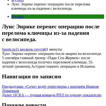
Луис Энрике перенес операцию после перелома
ключицы из-за падения с велосипеда.
Футбол
Луис Энрике перенес операцию после
перелома ключицы из-за падения
с велосипеда.
Sports.ru
11 месяцев спустя
0
1 минуты
Луис Энрике перенес операцию после аварии на велосипеде.
5 сентября главный тренер «Пари Сен-Жермен» после
падения с велосипеда получил переломом ключицы. 55-
летний уроженец Астурии перенес операцию в Испании.
Навигация по записям
Предыдущая:
«Сочи» ведёт переговоры с вратарём Иваном
Ломаевым
Далее:
ЦСКА — худшая команда РПЛ по одному показателю
Похожие новости