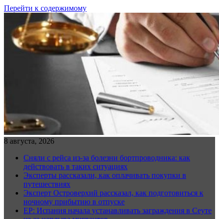
Перейти к содержимому
8 августа, 2026
Сняли с рейса из-за болезни бортпроводника: как
действовать в таких ситуациях
Эксперты рассказали, как оплачивать покупки в
путешествиях
Эксперт Островерхий рассказал, как подготовиться к
ночному прибытию в отпуске
EP: Испания начала устанавливать заграждения в Сеуте