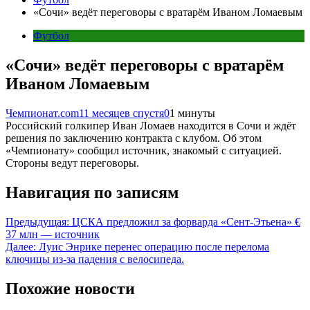
«Сочи» ведёт переговоры с вратарём Иваном Ломаевым
Футбол
«Сочи» ведёт переговоры с вратарём
Иваном Ломаевым
Чемпионат.com
11 месяцев спустя
0
1 минуты
Российский голкипер Иван Ломаев находится в Сочи и ждёт
решения по заключению контракта с клубом. Об этом
«Чемпионату» сообщил источник, знакомый с ситуацией.
Стороны ведут переговоры.
Навигация по записям
Предыдущая:
ЦСКА предложил за форварда «Сент-Этьена» €
37 млн — источник
Далее:
Луис Энрике перенес операцию после перелома
ключицы из-за падения с велосипеда.
Похожие новости