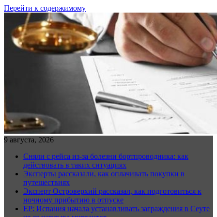
Перейти к содержимому
9 августа, 2026
Сняли с рейса из-за болезни бортпроводника: как
действовать в таких ситуациях
Эксперты рассказали, как оплачивать покупки в
путешествиях
Эксперт Островерхий рассказал, как подготовиться к
ночному прибытию в отпуске
EP: Испания начала устанавливать заграждения в Сеуте