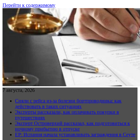
Перейти к содержимому
7 августа, 2026
Сняли с рейса из-за болезни бортпроводника: как
действовать в таких ситуациях
Эксперты рассказали, как оплачивать покупки в
путешествиях
Эксперт Островерхий рассказал, как подготовиться к
ночному прибытию в отпуске
EP: Испания начала устанавливать заграждения в Сеуте