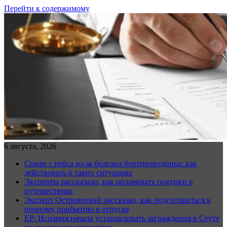
Перейти к содержимому
6 августа, 2026
Сняли с рейса из-за болезни бортпроводника: как
действовать в таких ситуациях
Эксперты рассказали, как оплачивать покупки в
путешествиях
Эксперт Островерхий рассказал, как подготовиться к
ночному прибытию в отпуске
EP: Испания начала устанавливать заграждения в Сеуте