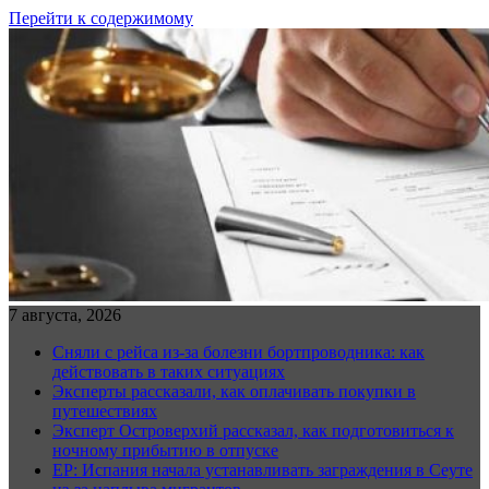
Перейти к содержимому
7 августа, 2026
Сняли с рейса из-за болезни бортпроводника: как
действовать в таких ситуациях
Эксперты рассказали, как оплачивать покупки в
путешествиях
Эксперт Островерхий рассказал, как подготовиться к
ночному прибытию в отпуске
EP: Испания начала устанавливать заграждения в Сеуте