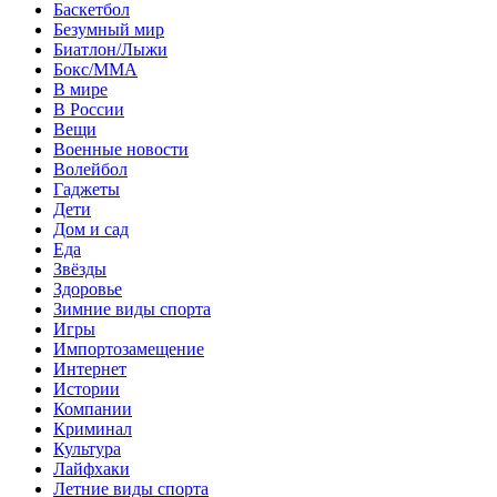
Баскетбол
Безумный мир
Биатлон/Лыжи
Бокс/MMA
В мире
В России
Вещи
Военные новости
Волейбол
Гаджеты
Дети
Дом и сад
Еда
Звёзды
Здоровье
Зимние виды спорта
Игры
Импортозамещение
Интернет
Истории
Компании
Криминал
Культура
Лайфхаки
Летние виды спорта