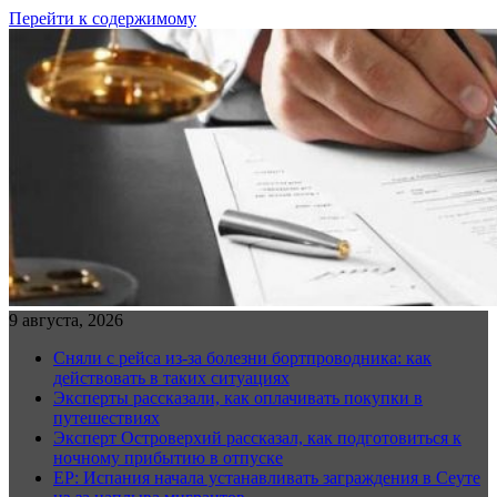
Перейти к содержимому
9 августа, 2026
Сняли с рейса из-за болезни бортпроводника: как
действовать в таких ситуациях
Эксперты рассказали, как оплачивать покупки в
путешествиях
Эксперт Островерхий рассказал, как подготовиться к
ночному прибытию в отпуске
EP: Испания начала устанавливать заграждения в Сеуте