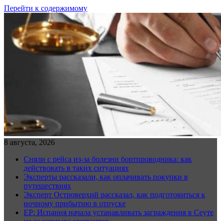
Перейти к содержимому
8 августа, 2026
Сняли с рейса из-за болезни бортпроводника: как
действовать в таких ситуациях
Эксперты рассказали, как оплачивать покупки в
путешествиях
Эксперт Островерхий рассказал, как подготовиться к
ночному прибытию в отпуске
EP: Испания начала устанавливать заграждения в Сеуте