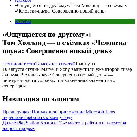
«Ощущается по-другому»: Том Холланд — о съёмках
«Человека-паука: Совершенно новый день»
Актеры
«Ощущается по-другому»:
Том Холланд — о съёмках «Человека-
паука: Совершенно новый день»
Чемпионат.com
12 месяцев спустя
0
1 минуты
10 августа студии Marvel и Sony выпустили уже второй тизер
фильма «Человек-паук: Совершенно новый день» —
четвёртой части сольных приключениях знаменитого
супергероя.
Навигация по записям
Предыдущая:
Популярное приложение Microsoft Lens
перестанет работать к концу года
Далее:
PlayStation 5 заняла 11-е место в рейтинге, несмотря
на рост продаж