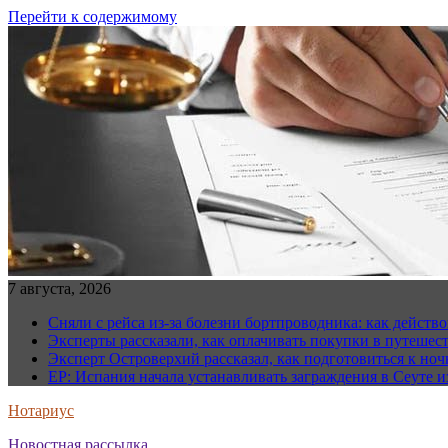
Перейти к содержимому
7 августа, 2026
Сняли с рейса из-за болезни бортпроводника: как действо
Эксперты рассказали, как оплачивать покупки в путешес
Эксперт Островерхий рассказал, как подготовиться к но
EP: Испания начала устанавливать заграждения в Сеуте и
Нотариус
Новостная рассылка