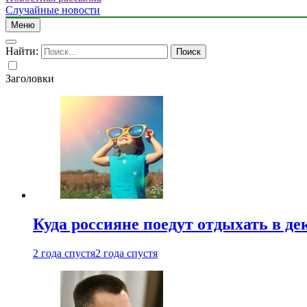
Случайные новости
Меню
Найти:
Заголовки
Куда россияне поедут отдыхать в де
2 года спустя
2 года спустя