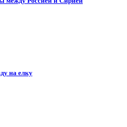
сы между Россией и Сирией
ду на елку