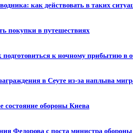
оводника: как действовать в таких ситуа
ть покупки в путешествиях
к подготовиться к ночному прибытию в о
заграждения в Сеуте из-за наплыва миг
е состояние обороны Киева
ния Федорова с поста министра оборон