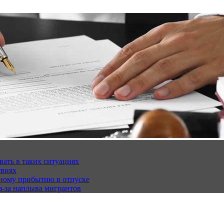
вать в таких ситуациях
твиях
чному прибытию в отпуске
з-за наплыва мигрантов