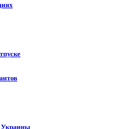
циях
тпуске
рантов
ы Украины