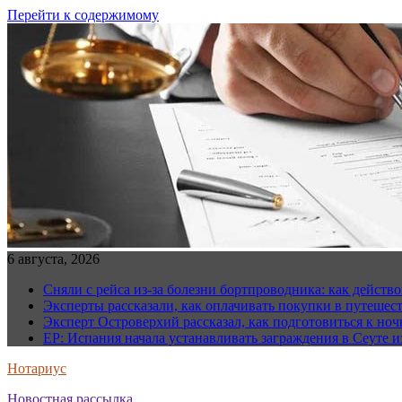
Перейти к содержимому
6 августа, 2026
Сняли с рейса из-за болезни бортпроводника: как действо
Эксперты рассказали, как оплачивать покупки в путешес
Эксперт Островерхий рассказал, как подготовиться к но
EP: Испания начала устанавливать заграждения в Сеуте и
Нотариус
Новостная рассылка