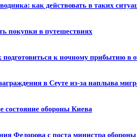
оводника: как действовать в таких ситуа
ть покупки в путешествиях
к подготовиться к ночному прибытию в о
заграждения в Сеуте из-за наплыва миг
е состояние обороны Киева
ния Федорова с поста министра оборон