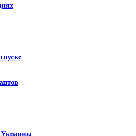
циях
тпуске
рантов
ы Украины