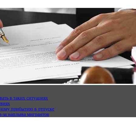
вать в таких ситуациях
твиях
чному прибытию в отпуске
з-за наплыва мигрантов