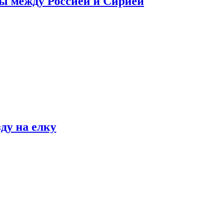
сы между Россией и Сирией
ду на елку