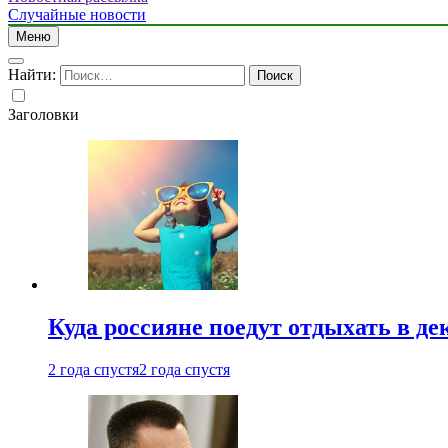
Случайные новости
Меню
Найти:
Заголовки
Куда россияне поедут отдыхать в де
2 года спустя
2 года спустя