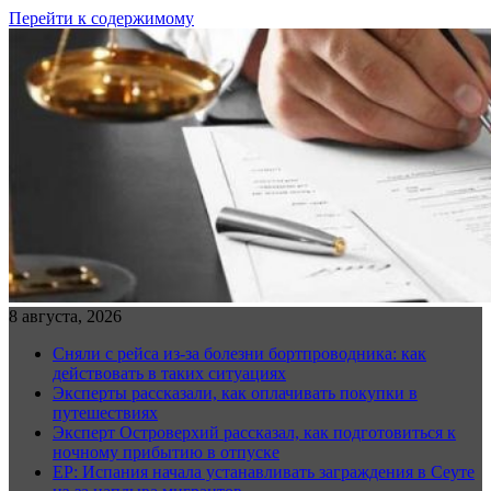
Перейти к содержимому
8 августа, 2026
Сняли с рейса из-за болезни бортпроводника: как
действовать в таких ситуациях
Эксперты рассказали, как оплачивать покупки в
путешествиях
Эксперт Островерхий рассказал, как подготовиться к
ночному прибытию в отпуске
EP: Испания начала устанавливать заграждения в Сеуте