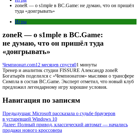
zoneR — о s1mple в BC.Game: не думаю, что он пришёл
туда «доигрывать»
Игры
zoneR — о s1mple в BC.Game:
не думаю, что он пришёл туда
«доигрывать»
Чемпионат.com
12 месяцев спустя
0
1 минуты
Тренер и аналитик студии FISSURE Александр zoneR
Богатырёв поделился с «Чемпионатом» мыслями о трансфере
Симпла в состав BC.Game. Эксперт отметил, что новый клуб
предложил легендарному игру хорошие условия.
Навигация по записям
Предыдущая:
Microsoft рассказала о судьбе браузеров
в устаревшей Windows 10
Далее:
Полный привод, классический автомат — начались
продажи нового кроссовера