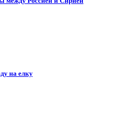
сы между Россией и Сирией
ду на елку