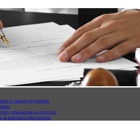
вать в таких ситуациях
твиях
чному прибытию в отпуске
з-за наплыва мигрантов