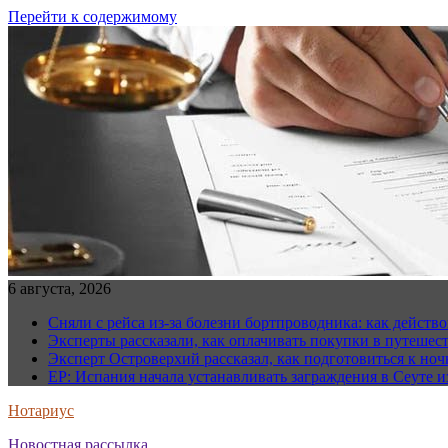
Перейти к содержимому
6 августа, 2026
Сняли с рейса из-за болезни бортпроводника: как действо
Эксперты рассказали, как оплачивать покупки в путешес
Эксперт Островерхий рассказал, как подготовиться к но
EP: Испания начала устанавливать заграждения в Сеуте и
Нотариус
Новостная рассылка