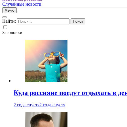
Случайные новости
Меню
Найти:
Заголовки
Куда россияне поедут отдыхать в де
2 года спустя
2 года спустя