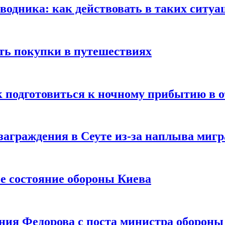
оводника: как действовать в таких ситуа
ть покупки в путешествиях
к подготовиться к ночному прибытию в о
заграждения в Сеуте из-за наплыва миг
е состояние обороны Киева
ния Федорова с поста министра оборон