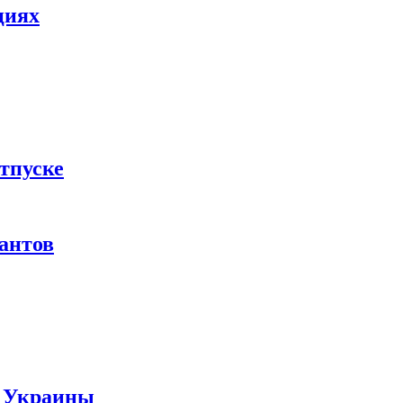
циях
тпуске
рантов
ы Украины