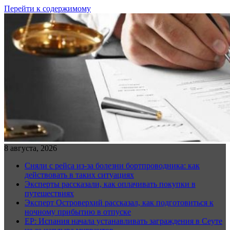
Перейти к содержимому
8 августа, 2026
Сняли с рейса из-за болезни бортпроводника: как
действовать в таких ситуациях
Эксперты рассказали, как оплачивать покупки в
путешествиях
Эксперт Островерхий рассказал, как подготовиться к
ночному прибытию в отпуске
EP: Испания начала устанавливать заграждения в Сеуте