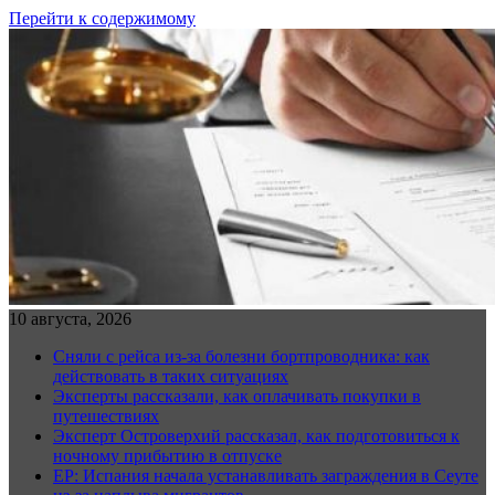
Перейти к содержимому
10 августа, 2026
Сняли с рейса из-за болезни бортпроводника: как
действовать в таких ситуациях
Эксперты рассказали, как оплачивать покупки в
путешествиях
Эксперт Островерхий рассказал, как подготовиться к
ночному прибытию в отпуске
EP: Испания начала устанавливать заграждения в Сеуте