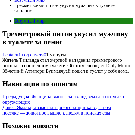
Трехметровый питон укусил мужчину в туалете
за пенис
Безумный мир
Трехметровый питон укусил мужчину
в туалете за пенис
Lenta.ru
1 год спустя
0
1 минуты
Житель Таиланда стал жертвой нападения трехметрового
питона в собственном туалете. Об этом сообщает Daily Mirror.
38-летний Аттапорн Бунмакчуай пошел в туалет у себя дома.
Навигация по записям
Предыдущая:
Женщина выползла из-под земли и испугала
окружающих
Далее:
Ямальцы заметили дикого хищника в дачном
поселке — животное вышло к людям в поисках еды
Похожие новости