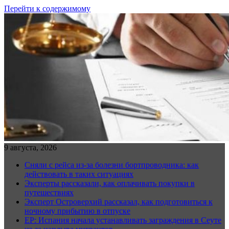
Перейти к содержимому
9 августа, 2026
Сняли с рейса из-за болезни бортпроводника: как
действовать в таких ситуациях
Эксперты рассказали, как оплачивать покупки в
путешествиях
Эксперт Островерхий рассказал, как подготовиться к
ночному прибытию в отпуске
EP: Испания начала устанавливать заграждения в Сеуте