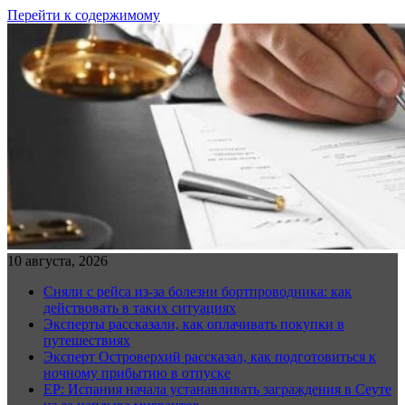
Перейти к содержимому
10 августа, 2026
Сняли с рейса из-за болезни бортпроводника: как
действовать в таких ситуациях
Эксперты рассказали, как оплачивать покупки в
путешествиях
Эксперт Островерхий рассказал, как подготовиться к
ночному прибытию в отпуске
EP: Испания начала устанавливать заграждения в Сеуте