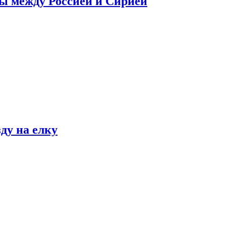
сы между Россией и Сирией
ду на елку