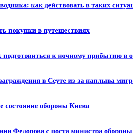
оводника: как действовать в таких ситуа
ть покупки в путешествиях
к подготовиться к ночному прибытию в о
заграждения в Сеуте из-за наплыва миг
е состояние обороны Киева
ния Федорова с поста министра оборон