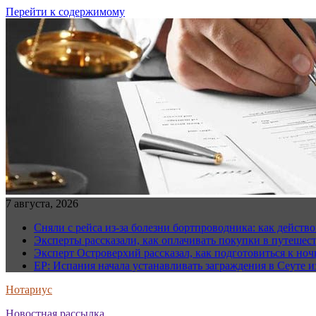
Перейти к содержимому
7 августа, 2026
Сняли с рейса из-за болезни бортпроводника: как действо
Эксперты рассказали, как оплачивать покупки в путешес
Эксперт Островерхий рассказал, как подготовиться к но
EP: Испания начала устанавливать заграждения в Сеуте и
Нотариус
Новостная рассылка