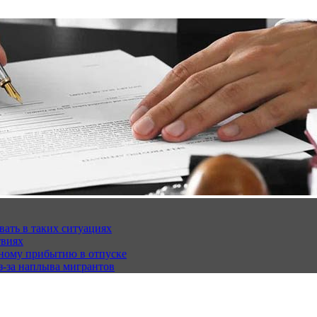
вать в таких ситуациях
твиях
чному прибытию в отпуске
з-за наплыва мигрантов