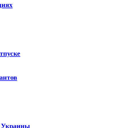
циях
тпуске
рантов
ы Украины