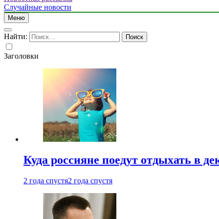
Случайные новости
Меню
Найти:
Заголовки
Куда россияне поедут отдыхать в де
2 года спустя
2 года спустя