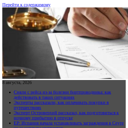
Перейти к содержимому
8 августа, 2026
Сняли с рейса из-за болезни бортпроводника: как
действовать в таких ситуациях
Эксперты рассказали, как оплачивать покупки в
путешествиях
Эксперт Островерхий рассказал, как подготовиться к
ночному прибытию в отпуске
EP: Испания начала устанавливать заграждения в Сеуте