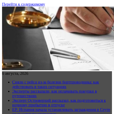
Перейти к содержимому
6 августа, 2026
Сняли с рейса из-за болезни бортпроводника: как
действовать в таких ситуациях
Эксперты рассказали, как оплачивать покупки в
путешествиях
Эксперт Островерхий рассказал, как подготовиться к
ночному прибытию в отпуске
EP: Испания начала устанавливать заграждения в Сеуте