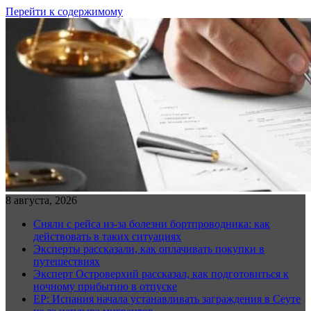
Перейти к содержимому
8 августа, 2026
Сняли с рейса из-за болезни бортпроводника: как
действовать в таких ситуациях
Эксперты рассказали, как оплачивать покупки в
путешествиях
Эксперт Островерхий рассказал, как подготовиться к
ночному прибытию в отпуске
EP: Испания начала устанавливать заграждения в Сеуте