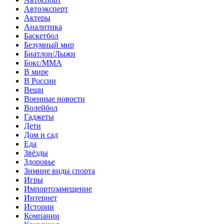
Автоэксперт
Актеры
Аналитика
Баскетбол
Безумный мир
Биатлон/Лыжи
Бокс/MMA
В мире
В России
Вещи
Военные новости
Волейбол
Гаджеты
Дети
Дом и сад
Еда
Звёзды
Здоровье
Зимние виды спорта
Игры
Импортозамещение
Интернет
Истории
Компании