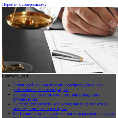
Перейти к содержимому
6 августа, 2026
Сняли с рейса из-за болезни бортпроводника: как
действовать в таких ситуациях
Эксперты рассказали, как оплачивать покупки в
путешествиях
Эксперт Островерхий рассказал, как подготовиться к
ночному прибытию в отпуске
EP: Испания начала устанавливать заграждения в Сеуте