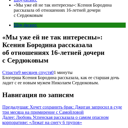
«Мы уже ей не так интересны»: Ксения Бородина
рассказала об отношениях 16-летней дочери
с Сердюковым
Шоу-бизнес
«Мы уже ей не так интересны»:
Ксения Бородина рассказала
об отношениях 16-летней дочери
с Сердюковым
Страсти
9 месяцев спустя
0
1 минуты
Блогерша Ксения Бородина рассказала, как ее старшая дочь
ладит с ее новым мужем Николаем Сердюковым.
Навигация по записям
Предыдущая:
Хочет сохранить брак: Джиган запросил в суде
три месяца на примирение с Самойловой
Далее:
Любовь Успенская рассказала о самом опасном
корпоративе: «Лежат на снегу 6 трупов»