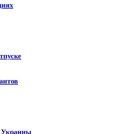
циях
тпуске
рантов
ы Украины