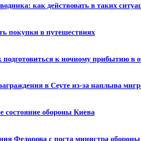
оводника: как действовать в таких ситуа
ть покупки в путешествиях
к подготовиться к ночному прибытию в о
заграждения в Сеуте из-за наплыва миг
е состояние обороны Киева
ния Федорова с поста министра оборон