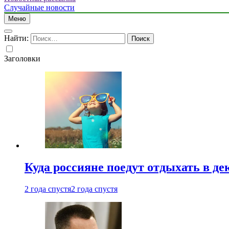
Случайные новости
Меню
Найти:
Заголовки
Куда россияне поедут отдыхать в де
2 года спустя
2 года спустя