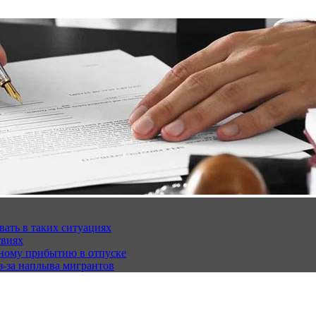
вать в таких ситуациях
твиях
чному прибытию в отпуске
з-за наплыва мигрантов