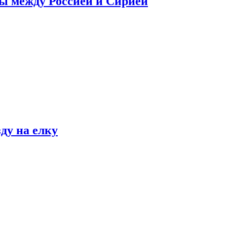
сы между Россией и Сирией
ду на елку