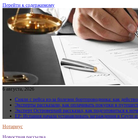
Перейти к содержимому
6 августа, 2026
Сняли с рейса из-за болезни бортпроводника: как действо
Эксперты рассказали, как оплачивать покупки в путешес
Эксперт Островерхий рассказал, как подготовиться к но
EP: Испания начала устанавливать заграждения в Сеуте и
Нотариус
Новостная рассылка